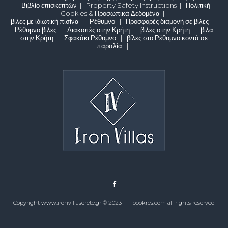
Βιβλίο επισκεπτών
|
Property Safety Instructions
|
Πολιτική
Cookies & Προσωπικά Δεδομένα
|
βίλες με ιδιωτική πισίνα
|
Ρέθυμνο
|
Προσφορές διαμονή σε βίλες
|
Ρέθυμνο βίλες
|
Διακοπές στην Κρήτη
|
βίλες στην Κρήτη
|
βίλα
στην Κρήτη
|
Σφακάκι Ρέθυμνο
|
βίλες στο Ρέθυμνο κοντά σε
παραλία
|
Copyright www.ironvillascrete.gr © 2023 |
bookres.com all rights reserved