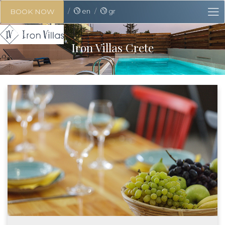
en
gr
BOOK NOW
Iron Villas Crete