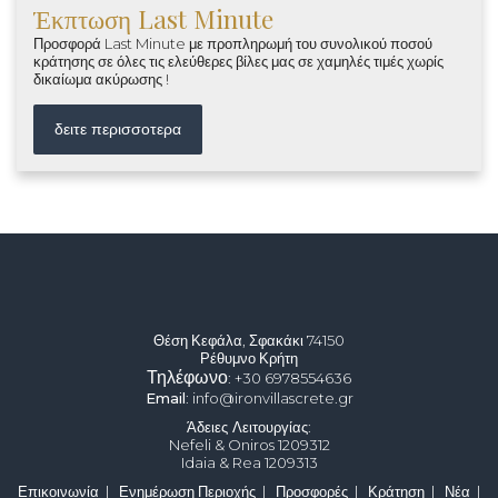
Έκπτωση Last Minute
Προσφορά Last Minute με προπληρωμή του συνολικού ποσού
κράτησης σε όλες τις ελεύθερες βίλες μας σε χαμηλές τιμές χωρίς
δικαίωμα ακύρωσης !
δειτε περισσοτερα
Θέση Κεφάλα, Σφακάκι 74150
Ρέθυμνο Κρήτη
Τηλέφωνο
: +30 6978554636
Email
: info@ironvillascrete.gr
Άδειες Λειτουργίας
:
Nefeli & Oniros 1209312
Idaia & Rea
1209313
Επικοινωνία
|
Ενημέρωση Περιοχής
|
Προσφορές
|
Κράτηση
|
Νέα
|